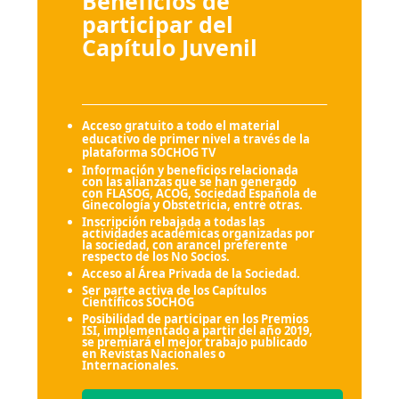
Beneficios de
participar del
Capítulo Juvenil
_______________________________________________________
Acceso gratuito a todo el material
educativo de primer nivel a través de la
plataforma SOCHOG TV
Información y beneficios relacionada
con las alianzas que se han generado
con FLASOG, ACOG, Sociedad Española de
Ginecología y Obstetricia, entre otras.
Inscripción rebajada a todas las
actividades académicas organizadas por
la sociedad, con arancel preferente
respecto de los No Socios.
Acceso al Área Privada de la Sociedad.
Ser parte activa de los Capítulos
Científicos SOCHOG
Posibilidad de participar en los Premios
ISI, implementado a partir del año 2019,
se premiará el mejor trabajo publicado
en Revistas Nacionales o
Internacionales.