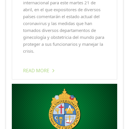
internacional para este martes 21 de
abril, en el que expositores de diversos
países comentarán el estado actual del
coronavirus y las medidas que han
tomados diversos departamentos de
ginecología y obstetricia del mundo para
proteger a sus funcionarios y manejar la
crisis.
READ MORE