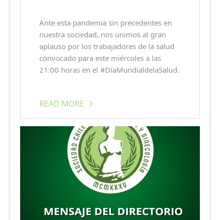
Ante esta pandemia sin precedentes en
nuestra sociedad, nos unimos al gran
aplauso por los trabajadores de la salud
convocado para este miércoles a las
21:00 horas en el #DíaMundialdelaSalud.
READ MORE