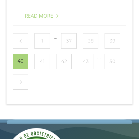
READ MORE
…
1
37
38
39
…
40
41
42
43
50