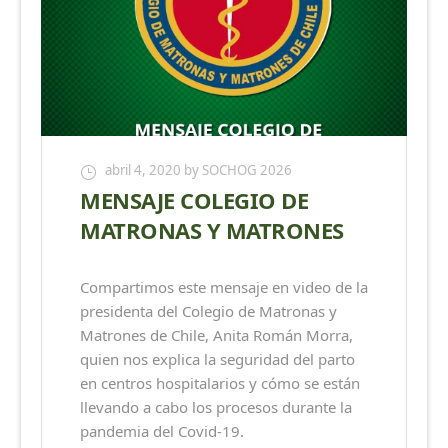
abril 4, 2020
by SOCHOG 2026
MENSAJE COLEGIO DE
MATRONAS Y MATRONES
Compartimos este mensaje en video de la
presidenta del Colegio de Matronas y
Matrones de Chile, Anita Román Morra,
quien nos explica la seguridad del parto
en centros hospitalarios y cómo se están
llevando a cabo los procesos durante la
pandemia del Covid-19.