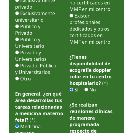
Exclusivamente
no certificados en
privado
MMF en mi centro
Exclusivamente
Existen
universitario
profesionales
Público y
dedicados y otros
Privado
certificados en
Público y
MMF en mi centro
Universitario
Privado y
¿Tienes
Universitarios
disponibilidad de
Privado, Público
ecografía doppler
y Universitarios
color en tu centro
Otro
hospitalario?
(*)
Sí
No
En general, ¿en qué
área desarrollas tus
¿Se realizan
tareas relacionadas
reuniones clínicas
a medicina materno
de manera
fetal?
(*)
programada
Medicina
respecto de
materna