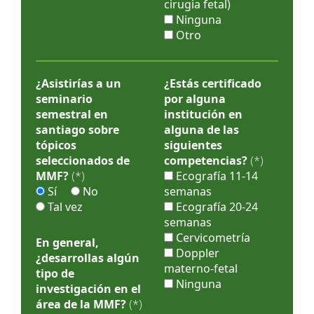
cirugia fetal)
Ninguna
Otro
¿Asistirías a un
¿Estás certificado
seminario
por alguna
semestral en
institución en
santiago sobre
alguna de las
tópicos
siguientes
seleccionados de
competencias?
(*)
MMF?
(*)
Ecografía 11-14
Sí
No
semanas
Tal vez
Ecografía 20-24
semanas
Cervicometría
En general,
Doppler
¿desarrollas algún
materno-fetal
tipo de
Ninguna
investigación en el
área de la MMF?
(*)