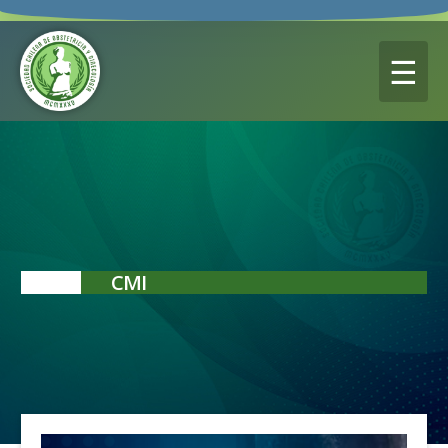
☰
CMI