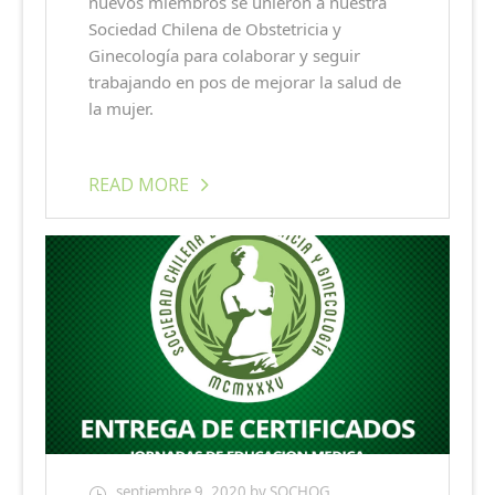
nuevos miembros se unieron a nuestra
Sociedad Chilena de Obstetricia y
Ginecología para colaborar y seguir
trabajando en pos de mejorar la salud de
la mujer.
READ MORE
septiembre 9, 2020
by SOCHOG