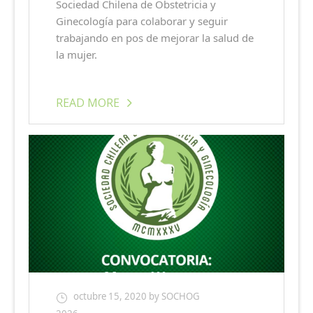
Sociedad Chilena de Obstetricia y
Ginecología para colaborar y seguir
trabajando en pos de mejorar la salud de
la mujer.
READ MORE
octubre 15, 2020
by SOCHOG