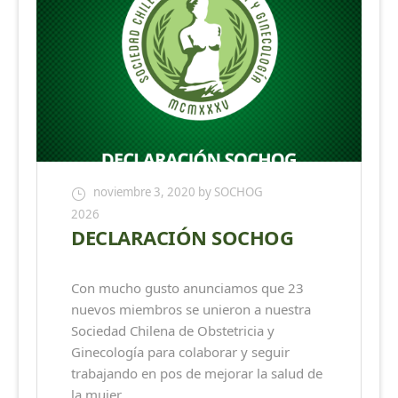
noviembre 3, 2020
by SOCHOG
2026
DECLARACIÓN SOCHOG
Con mucho gusto anunciamos que 23
nuevos miembros se unieron a nuestra
Sociedad Chilena de Obstetricia y
Ginecología para colaborar y seguir
trabajando en pos de mejorar la salud de
la mujer.