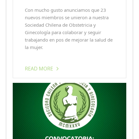
Con mucho gusto anunciamos que 23
nuevos miembros se unieron a nuestra
Sociedad Chilena de Obstetricia y
Ginecología para colaborar y seguir
trabajando en pos de mejorar la salud de
la mujer.
READ MORE