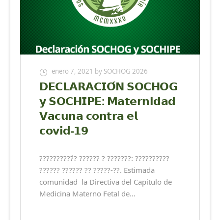
enero 7, 2021
by SOCHOG 2026
𝗗𝗘𝗖𝗟𝗔𝗥𝗔𝗖𝗜𝗢́𝗡 𝗦𝗢𝗖𝗛𝗢𝗚
𝘆 𝗦𝗢𝗖𝗛𝗜𝗣𝗘: 𝗠𝗮𝘁𝗲𝗿𝗻𝗶𝗱𝗮𝗱
𝗩𝗮𝗰𝘂𝗻𝗮 𝗰𝗼𝗻𝘁𝗿𝗮 𝗲𝗹
𝗰𝗼𝘃𝗶𝗱-𝟭𝟵
??????????́? ?????? ? ???????: ??????????
?????? ?????? ?? ?????-??. Estimada
comunidad la Directiva del Capitulo de
Medicina Materno Fetal de…