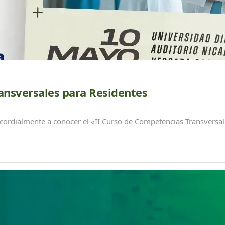
ansversales para Residentes
cordialmente a conocer el «II Curso de Competencias Transversale