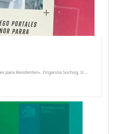
s para Residentes». Organiza Sochog. Ir...