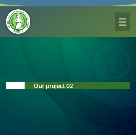
☰
Our project 02