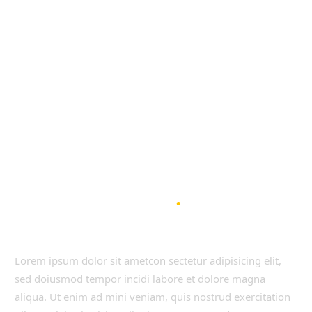
What our
customers says
.
Lorem ipsum dolor sit ametcon sectetur adipisicing elit,
sed doiusmod tempor incidi labore et dolore magna
aliqua. Ut enim ad mini veniam, quis nostrud exercitation