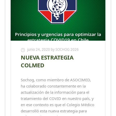
junio 24, 2020
by SOCHOG 2026
NUEVA ESTRATEGIA
COLMED
Sochog, como miembro de ASOCIMED,
ha colaborado constantemente en la
actualización de la información para el
tratamiento del COVID en nuestro país, y
en ese contexto es que el Colegio Médico
desarrolló esta nueva estrategia para