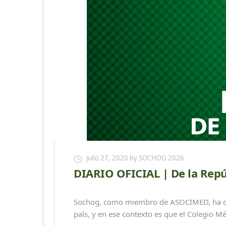
julio 27, 2020
by SOCHOG 2026
DIARIO OFICIAL | De la Repúb
Sochog, como miembro de ASOCIMED, ha cola
país, y en ese contexto es que el Colegio Mé