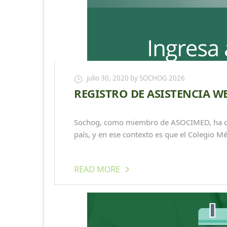
julio 30, 2020
by SOCHOG 2026
REGISTRO DE ASISTENCIA WE
Sochog, como miembro de ASOCIMED, ha cola
país, y en ese contexto es que el Colegio Mé
READ MORE