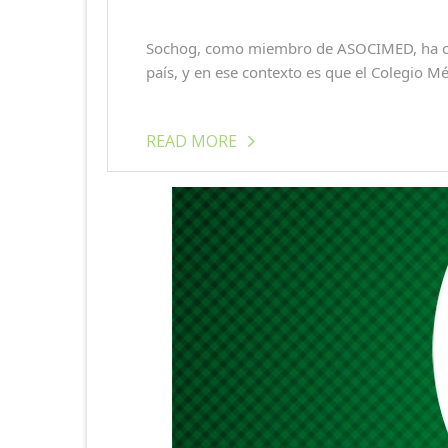
Sochog, como miembro de ASOCIMED, ha cola
país, y en ese contexto es que el Colegio Mé
READ MORE