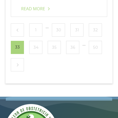
READ MORE
…
1
30
31
32
…
33
34
35
36
50