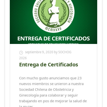
septiembre 9, 2020
by SOCHOG
2026
Entrega de Certificados
Con mucho gusto anunciamos que 23
nuevos miembros se unieron a nuestra
Sociedad Chilena de Obstetricia y
Ginecología para colaborar y seguir
trabajando en pos de mejorar la salud de
la mujer.