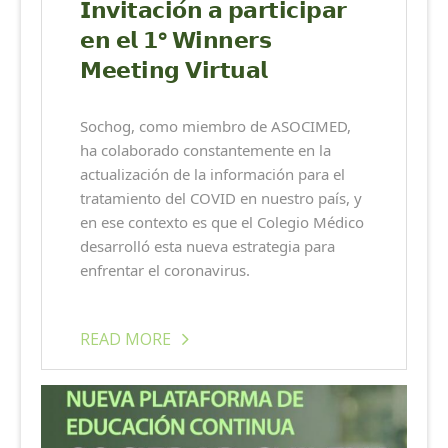
𝗜𝗻𝘃𝗶𝘁𝗮𝗰𝗶𝗼́𝗻 𝗮 𝗽𝗮𝗿𝘁𝗶𝗰𝗶𝗽𝗮𝗿
𝗲𝗻 𝗲𝗹 𝟭° 𝗪𝗶𝗻𝗻𝗲𝗿𝘀
𝗠𝗲𝗲𝘁𝗶𝗻𝗴 𝗩𝗶𝗿𝘁𝘂𝗮𝗹
Sochog, como miembro de ASOCIMED,
ha colaborado constantemente en la
actualización de la información para el
tratamiento del COVID en nuestro país, y
en ese contexto es que el Colegio Médico
desarrolló esta nueva estrategia para
enfrentar el coronavirus.
READ MORE